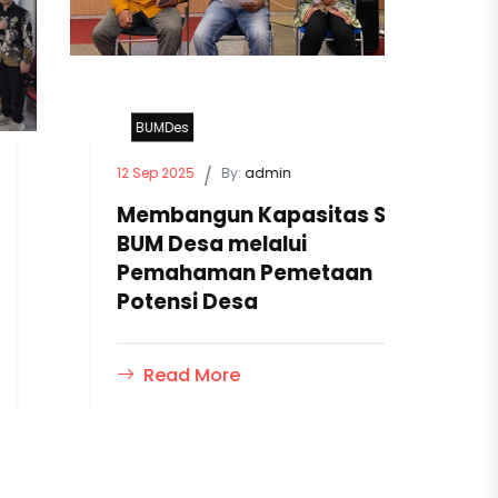
BUMDes
B
12 Sep 2025
/
By:
admin
10 S
Membangun Kapasitas SDM
Ta
BUM Desa melalui
De
Pemahaman Pemetaan
St
Potensi Desa
Read More