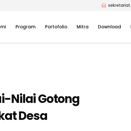
sekretaria
ami
Program
Portofolio
Mitra
Download
i-Nilai Gotong
kat Desa