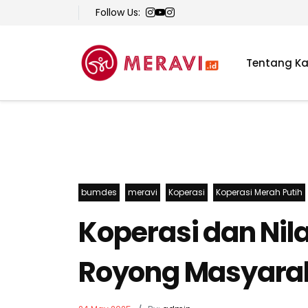
Follow Us:
Tentang K
bumdes
meravi
Koperasi
Koperasi Merah Putih
Koperasi dan Nila
Royong Masyara