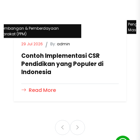
Peng
gembangan & Pemberdayaan
Masya
yarakat (PPM)
29 Jul 2026
/
By:
admin
Contoh Implementasi CSR
Pendidikan yang Populer di
Indonesia
Read More