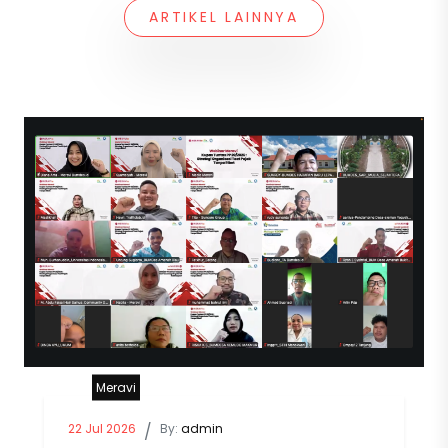
ARTIKEL LAINNYA
Meravi
22 Jul 2026
/
By:
admin