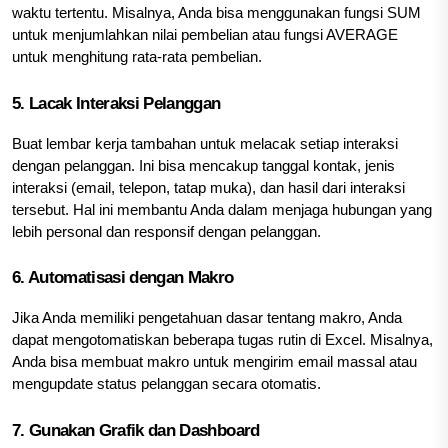
waktu tertentu. Misalnya, Anda bisa menggunakan fungsi SUM 
untuk menjumlahkan nilai pembelian atau fungsi AVERAGE 
untuk menghitung rata-rata pembelian.
5. Lacak Interaksi Pelanggan
Buat lembar kerja tambahan untuk melacak setiap interaksi 
dengan pelanggan. Ini bisa mencakup tanggal kontak, jenis 
interaksi (email, telepon, tatap muka), dan hasil dari interaksi 
tersebut. Hal ini membantu Anda dalam menjaga hubungan yang 
lebih personal dan responsif dengan pelanggan.
6. Automatisasi dengan Makro
Jika Anda memiliki pengetahuan dasar tentang makro, Anda 
dapat mengotomatiskan beberapa tugas rutin di Excel. Misalnya, 
Anda bisa membuat makro untuk mengirim email massal atau 
mengupdate status pelanggan secara otomatis.
7. Gunakan Grafik dan Dashboard