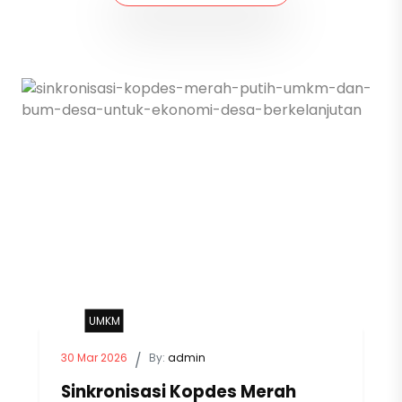
UMKM
30 Mar 2026
/
By:
admin
Sinkronisasi Kopdes Merah