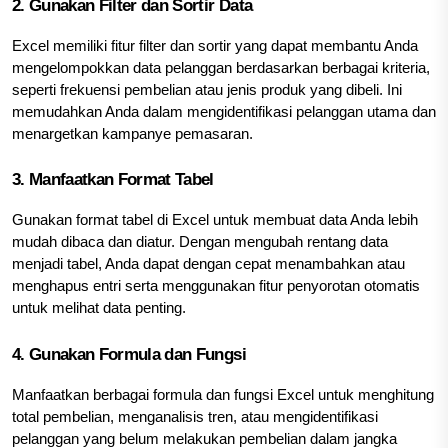
2. Gunakan Filter dan Sortir Data
Excel memiliki fitur filter dan sortir yang dapat membantu Anda 
mengelompokkan data pelanggan berdasarkan berbagai kriteria, 
seperti frekuensi pembelian atau jenis produk yang dibeli. Ini 
memudahkan Anda dalam mengidentifikasi pelanggan utama dan 
menargetkan kampanye pemasaran.
3. Manfaatkan Format Tabel
Gunakan format tabel di Excel untuk membuat data Anda lebih 
mudah dibaca dan diatur. Dengan mengubah rentang data 
menjadi tabel, Anda dapat dengan cepat menambahkan atau 
menghapus entri serta menggunakan fitur penyorotan otomatis 
untuk melihat data penting.
4. Gunakan Formula dan Fungsi
Manfaatkan berbagai formula dan fungsi Excel untuk menghitung 
total pembelian, menganalisis tren, atau mengidentifikasi 
pelanggan yang belum melakukan pembelian dalam jangka 