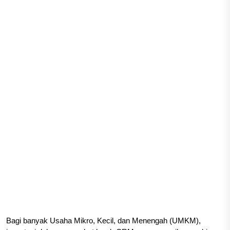
Bagi banyak Usaha Mikro, Kecil, dan Menengah (UMKM), 