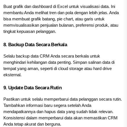
Buat grafik dan dashboard di Excel untuk visualisasi data. Ini 
membantu Anda melihat tren dan pola dengan lebih jelas. Anda 
bisa membuat grafik batang, pie chart, atau garis untuk 
memvisualisasikan penjualan bulanan, preferensi produk, atau 
tingkat kepuasan pelanggan.
8. Backup Data Secara Berkala
Selalu backup data CRM Anda secara berkala untuk 
menghindari kehilangan data penting. Simpan salinan data di 
tempat yang aman, seperti di cloud storage atau hard drive 
eksternal.
9. Update Data Secara Rutin
Pastikan untuk selalu memperbarui data pelanggan secara rutin. 
Tambahkan informasi baru segera setelah Anda 
mendapatkannya dan hapus data yang sudah tidak relevan. 
Konsistensi dalam memperbarui data akan memastikan CRM 
Anda tetap akurat dan berguna.