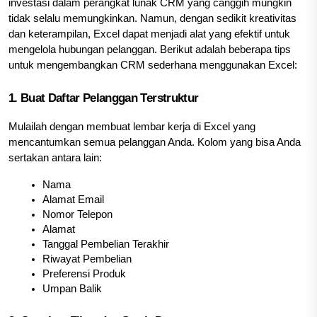
investasi dalam perangkat lunak CRM yang canggih mungkin 
tidak selalu memungkinkan. Namun, dengan sedikit kreativitas 
dan keterampilan, Excel dapat menjadi alat yang efektif untuk 
mengelola hubungan pelanggan. Berikut adalah beberapa tips 
untuk mengembangkan CRM sederhana menggunakan Excel:
1. Buat Daftar Pelanggan Terstruktur
Mulailah dengan membuat lembar kerja di Excel yang 
mencantumkan semua pelanggan Anda. Kolom yang bisa Anda 
sertakan antara lain:
Nama
Alamat Email
Nomor Telepon
Alamat
Tanggal Pembelian Terakhir
Riwayat Pembelian
Preferensi Produk
Umpan Balik