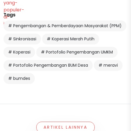
Tags
# Pengembangan & Pemberdayaan Masyarakat (PPM)
# Sinkronisasi
# Koperasi Merah Putih
# Koperasi
# Portofolio Pengembangan UMKM
# Portofolio Pengembangan BUM Desa
# meravi
# bumdes
ARTIKEL LAINNYA