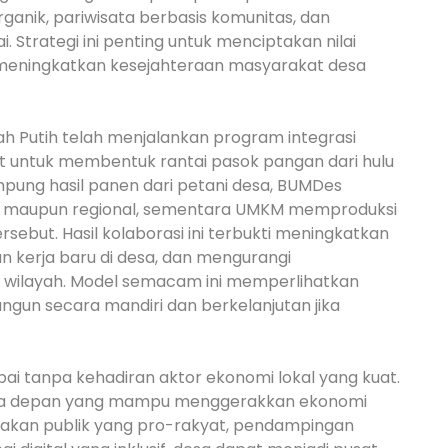
organik, pariwisata berbasis komunitas, dan
 Strategi ini penting untuk menciptakan nilai
meningkatkan kesejahteraan masyarakat desa
h Putih telah menjalankan program integrasi
untuk membentuk rantai pasok pangan dari hulu
mpung hasil panen dari petani desa, BUMDes
kal maupun regional, sementara UMKM memproduksi
sebut. Hasil kolaborasi ini terbukti meningkatkan
 kerja baru di desa, dan mengurangi
ar wilayah. Model semacam ini memperlihatkan
gun secara mandiri dan berkelanjutan jika
ai tanpa kehadiran aktor ekonomi lokal yang kuat.
rda depan yang mampu menggerakkan ekonomi
jakan publik yang pro-rakyat, pendampingan