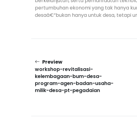
berkelanjutan, serta pemanfaatan teknologi
pertumbuhan ekonomi yang tak hanya kuat 
desaâ€”bukan hanya untuk desa, tetapi u
Preview
workshop-revitalisasi-
kelembagaan-bum-desa-
program-agen-badan-usaha-
milik-desa-pt-pegadaian