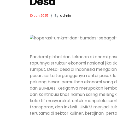
Desa
10 Jun 2025
/
By:
admin
Pandemi global dan tekanan ekonomi pa
rapuhnya struktur ekonomi nasional jika ti
rumput. Desa-desa di Indonesia mengalam
pasar, serta terganggunya rantai pasok lo
peluang besar: pemulihan ekonomi yang dim
dan BUMDes. Ketiganya merupakan lemba
dan kontribusi khas namun saling melengk
kolektif masyarakat untuk mengelola sum
transparan, dan inklusif. UMKM menjadi tul
terutama di sektor kuliner, kerajinan, per