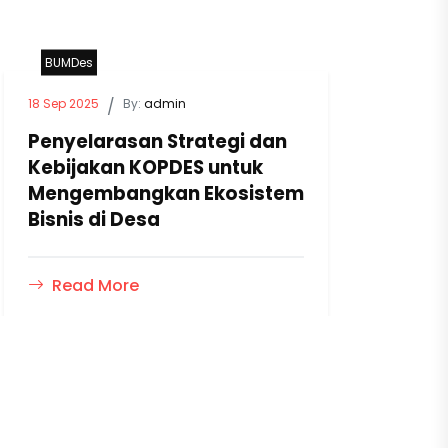
BUMDes
B
18 Sep 2025
/
By:
admin
12 S
Penyelarasan Strategi dan
Me
Kebijakan KOPDES untuk
BU
Mengembangkan Ekosistem
Pe
Bisnis di Desa
Po
Read More