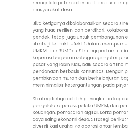
mengelola potensi dan aset desa secara p
masyarakat desa.
Jika ketiganya dikolaborasikan secara si
yang kuat, resilien, dan berdikari. Kolabo
pendek, tetapi juga untuk pembangunan 
strategi terbukti efektif dalam memperce
UMKM, dan BUMDes. Strategi pertama adala
koperasi berperan sebagai agregator pr
pasar yang lebih luas, baik secara offlin
pendanaan berbasis komunitas. Dengan pr
pembiayaan murah dan berkelanjutan bag
meminimalisir ketergantungan pada pinjam
Strategi ketiga adalah peningkatan kapasita
pengelola koperasi, pelaku UMKM, dan p
keuangan, pemasaran digital, serta pem
daya saing ekonomi desa. Strategi beriku
diversifikasi usaha. Kolaborasi antar le