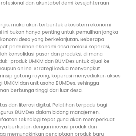
rofesional dan akuntabel demi kesejahteraan
nergis, maka akan terbentuk ekosistem ekonomi
rasi ini bukan hanya penting untuk pemulihan jangka
ekonomi desa yang berkelanjutan. Beberapa
pat pemulihan ekonomi desa melalui koperasi,
h konsolidasi pasar dan produksi, di mana
oduk-produk UMKM dan BUMDes untuk dijual ke
e maupun online. Strategi kedua menyangkut
insip gotong royong, koperasi menyediakan akses
i UMKM dan unit usaha BUMDes, sehingga
an berbunga tinggi dari luar desa.
s dan literasi digital. Pelatihan terpadu bagi
engurus BUMDes dalam bidang manajemen,
anfaatan teknologi tepat guna akan memperkuat
tnya berkaitan dengan inovasi produk dan
mbaga memungkinkan penciptaan produk baru