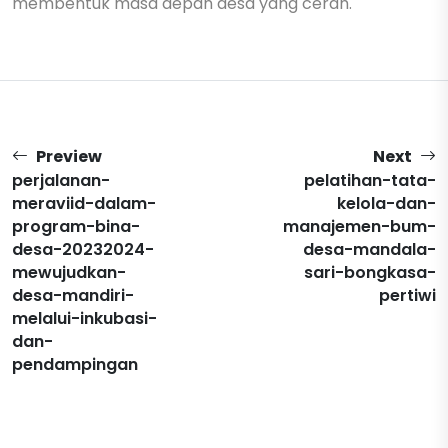
membentuk masa depan desa yang cerah.
Preview
Next
perjalanan-
pelatihan-tata-
meraviid-dalam-
kelola-dan-
program-bina-
manajemen-bum-
desa-20232024-
desa-mandala-
mewujudkan-
sari-bongkasa-
desa-mandiri-
pertiwi
melalui-inkubasi-
dan-
pendampingan