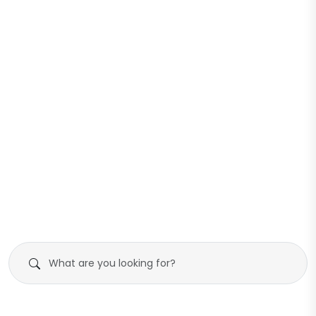
bimtek-
koperasi-umkm-
kewirausahaan-
dan-bumdes-
dan-manajemen-
sebagai-garda-
usaha-bagi-
depan-pemulihan-
pelaku-umkm-di-
ekonomi-desa
wilayah-
kalurahan-
tegaltirto-pupm-
dinas-koperasi-
dan-ukm-
kabupaten-sleman