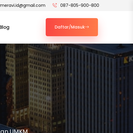
t.meravi.id@gmail.com
087-805-900-800
Blog
Daftar/Masuk
 dan UMKM