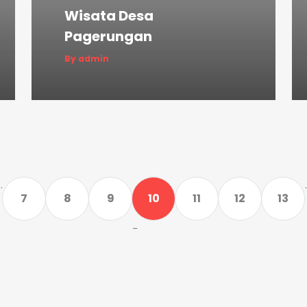
Wisata Desa
Pagerungan
By admin
..
.
7
8
9
10
11
12
13