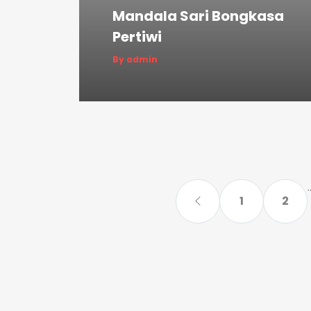
Mandala Sari Bongkasa
Pertiwi
By admin
.
1
2