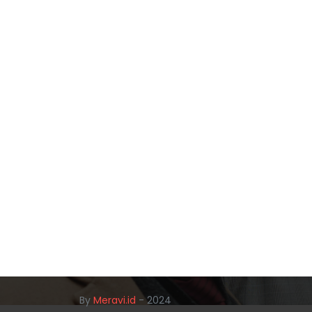
By
Meravi.id
- 2024