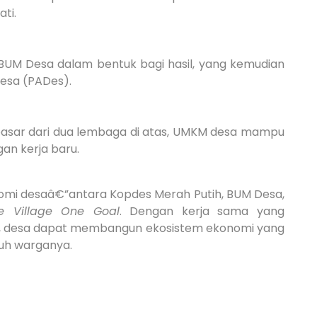
ti.
BUM Desa dalam bentuk bagi hasil, yang kemudian
Desa (PADes).
sar dari dua lembaga di atas, UMKM desa mampu
n kerja baru.
mi desaâ€”antara Kopdes Merah Putih, BUM Desa,
e Village One Goal
. Dengan kerja sama yang
al, desa dapat membangun ekosistem ekonomi yang
ruh warganya.