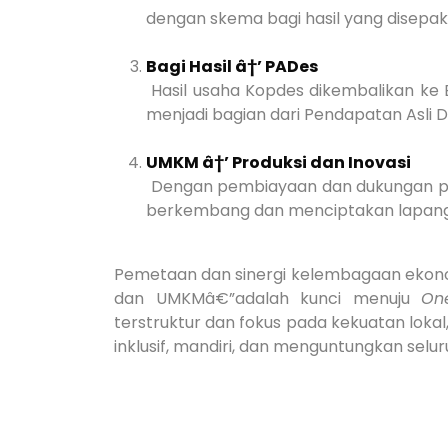
dengan skema bagi hasil yang disepaka
Bagi Hasil â†’ PADes
Hasil usaha Kopdes dikembalikan ke 
menjadi bagian dari Pendapatan Asli 
UMKM â†’ Produksi dan Inovasi
Dengan pembiayaan dan dukungan pa
berkembang dan menciptakan lapanga
Pemetaan dan sinergi kelembagaan ekono
dan UMKMâ€”adalah kunci menuju
On
terstruktur dan fokus pada kekuatan lok
inklusif, mandiri, dan menguntungkan selu