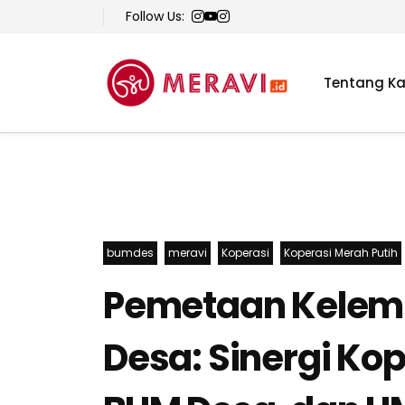
Follow Us:
Tentang K
bumdes
meravi
Koperasi
Koperasi Merah Putih
Pemetaan Kelem
Desa: Sinergi Ko