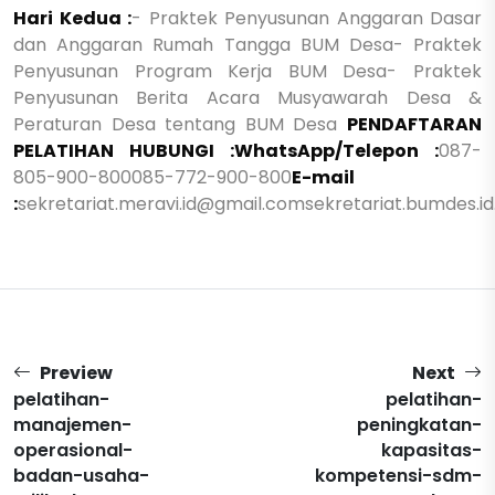
Hari Kedua :
- Praktek Penyusunan Anggaran Dasar
dan Anggaran Rumah Tangga BUM Desa
- Praktek
Penyusunan Program Kerja BUM Desa
- Praktek
Penyusunan Berita Acara Musyawarah Desa &
Peraturan Desa tentang BUM Desa
PENDAFTARAN
PELATIHAN HUBUNGI :
WhatsApp/Telepon :
087-
805-900-800
085-772-900-800
E-mail
:
sekretariat.meravi.id@gmail.com
sekretariat.bumdes.i
Preview
Next
pelatihan-
pelatihan-
manajemen-
peningkatan-
operasional-
kapasitas-
badan-usaha-
kompetensi-sdm-