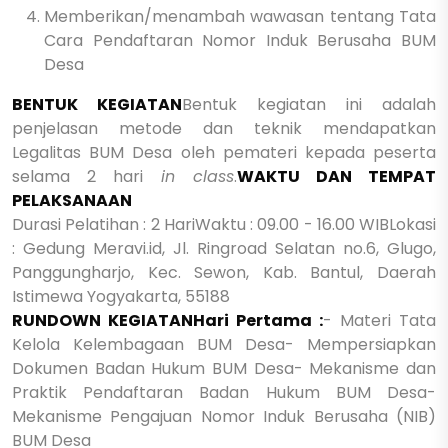
Memberikan/menambah wawasan tentang Tata
Cara Pendaftaran Nomor Induk Berusaha BUM
Desa
BENTUK KEGIATAN
Bentuk kegiatan ini adalah
penjelasan metode dan teknik mendapatkan
Legalitas BUM Desa oleh pemateri kepada peserta
selama 2 hari
in class
.
WAKTU DAN TEMPAT
PELAKSANAAN
Durasi Pelatihan : 2 Hari
Waktu : 09.00 - 16.00 WIB
Lokasi
: Gedung Meravi.id, Jl. Ringroad Selatan no.6, Glugo,
Panggungharjo, Kec. Sewon, Kab. Bantul, Daerah
Istimewa Yogyakarta, 55188
RUNDOWN KEGIATAN
Hari Pertama :
- Materi Tata
Kelola Kelembagaan BUM Desa
- Mempersiapkan
Dokumen Badan Hukum BUM Desa
- Mekanisme dan
Praktik Pendaftaran Badan Hukum BUM Desa
-
Mekanisme Pengajuan Nomor Induk Berusaha (NIB)
BUM Desa