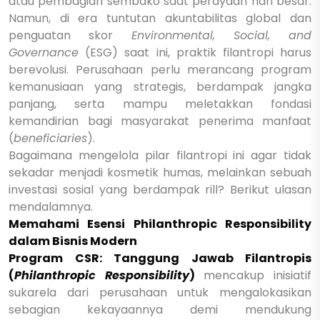
atau pembagian sembako saat perayaan hari besar.
Namun, di era tuntutan akuntabilitas global dan
penguatan skor
Environmental, Social, and
Governance
(ESG) saat ini, praktik filantropi harus
berevolusi. Perusahaan perlu merancang program
kemanusiaan yang strategis, berdampak jangka
panjang, serta mampu meletakkan fondasi
kemandirian bagi masyarakat penerima manfaat
(
beneficiaries
).
Bagaimana mengelola pilar filantropi ini agar tidak
sekadar menjadi kosmetik humas, melainkan sebuah
investasi sosial yang berdampak rill? Berikut ulasan
mendalamnya.
Memahami Esensi Philanthropic Responsibility
dalam Bisnis Modern
Program CSR: Tanggung Jawab Filantropis
(
Philanthropic Responsibility
)
mencakup inisiatif
sukarela dari perusahaan untuk mengalokasikan
sebagian kekayaannya demi mendukung