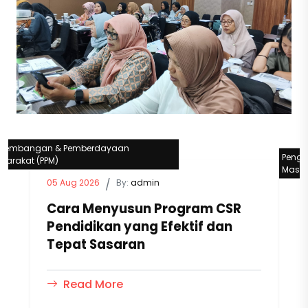
gembangan & Pemberdayaan
Peng
yarakat (PPM)
Masya
05 Aug 2026
/
By:
admin
Cara Menyusun Program CSR
Pendidikan yang Efektif dan
Tepat Sasaran
Read More