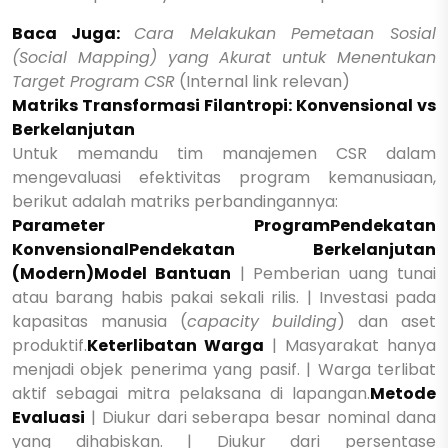
Baca Juga:
Cara Melakukan Pemetaan Sosial
(Social Mapping) yang Akurat untuk Menentukan
Target Program CSR
(Internal link relevan)
Matriks Transformasi Filantropi: Konvensional vs
Berkelanjutan
Untuk memandu tim manajemen CSR dalam
mengevaluasi efektivitas program kemanusiaan,
berikut adalah matriks perbandingannya:
Parameter Program
Pendekatan
Konvensional
Pendekatan Berkelanjutan
(Modern)Model Bantuan
| Pemberian uang tunai
atau barang habis pakai sekali rilis. | Investasi pada
kapasitas manusia (
capacity building
) dan aset
produktif.
Keterlibatan Warga
| Masyarakat hanya
menjadi objek penerima yang pasif. | Warga terlibat
aktif sebagai mitra pelaksana di lapangan.
Metode
Evaluasi
| Diukur dari seberapa besar nominal dana
yang dihabiskan. | Diukur dari persentase