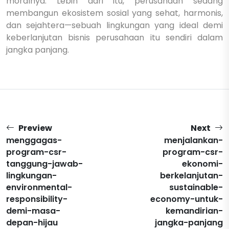
moralnya. Lebih dari itu, perusahaan sedang
membangun ekosistem sosial yang sehat, harmonis,
dan sejahtera—sebuah lingkungan yang ideal demi
keberlanjutan bisnis perusahaan itu sendiri dalam
jangka panjang.
Preview
Next
menggagas-
menjalankan-
program-csr-
program-csr-
tanggung-jawab-
ekonomi-
lingkungan-
berkelanjutan-
environmental-
sustainable-
responsibility-
economy-untuk-
demi-masa-
kemandirian-
depan-hijau
jangka-panjang