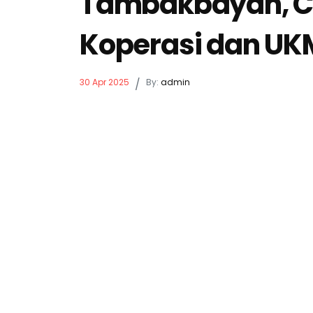
Tambakbayan, Ca
Koperasi dan UK
30 Apr 2025
/
By:
admin