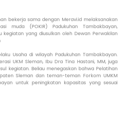
an bekerja sama dengan Meravi.id melaksanakan
rasi muda (POKIR) Padukuhan Tambakbayan,
 kegiatan yang diusulkan oleh Dewan Perwakilan
n
 Pelaku Usaha di wilayah Padukuhan Tambakbayan.
rasi UKM Sleman, Ibu Dra Tina Hastani, MM, juga
l kegiatan. Beliau menegaskan bahwa Pelatihan
upaten Sleman dan teman-teman Forkom UMKM
ayan untuk peningkatan kapasitas yang sesuai