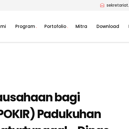
sekretaria
ami
Program
Portofolio
Mitra
Download
ausahaan bagi
POKIR) Padukuhan